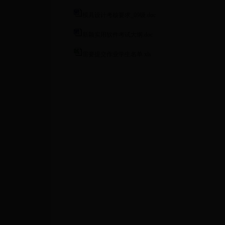
模具设计考核要求_09级.doc
新颖实用软件考试大纲.doc
需要提交作业学生名单.xls