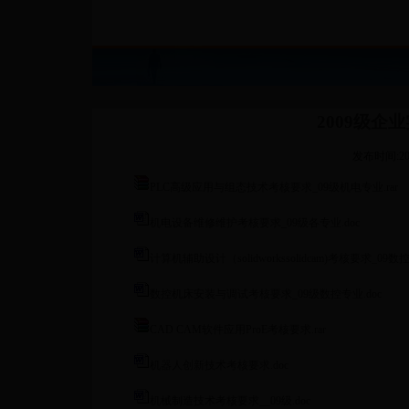
2009级企
发布时间:201
PLC高级应用与组态技术考核要求_09级机电专业.rar
机电设备维修维护考核要求_09级各专业.doc
计算机辅助设计（solidworkssolidcam)考核要求_09数
数控机床安装与调试考核要求_09级数控专业.doc
CAD CAM软件应用ProE考核要求.rar
机器人创新技术考核要求.doc
机械制造技术考核要求__09级.doc