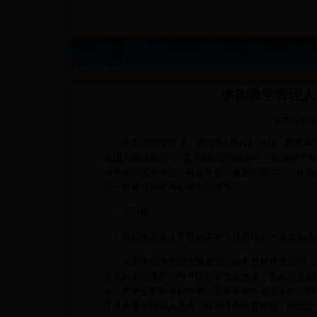
参加教学管理人
发布时间:201
在系部的安排下，2012年5月4日—8日，我有幸
管理人员培训班”。 在为期5天的培训中，我聆听了
独秀峰等名胜古迹，获益良多。通过培训学习，使我
我分篇将培训学习心得总结如下：
一、学习篇
高职教育管理专家的讲座无疑是培训中最大的亮点
云南民族大学职业教育学院院长普林林教授的《云
全新的管理视野。为了区别学术型教育，普教授提出
次，其中三年制专科培养的是高素质技能型人才。应
育体系要坚持以人为本，体现终身教育理念，她指出“