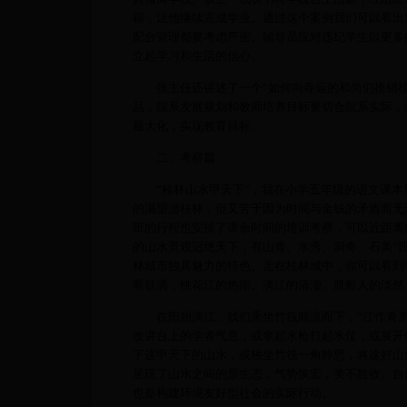
籍，让他继续完成学业。通过这个案例我们可以看出
配合管理都要考虑严密。辅导员应对违纪学生以更多
立起学习和生活的信心。
张主任还讲述了一个“如何向寺庙的和尚们推销梳
品，院系发展规划和教师培养目标要切合院系实际，
最大化，实现教育目标。
二、考察篇
“
桂林山水甲天下”，我在小学五年级的语文课
的渴望游桂林，但又苦于因为时间与金钱的矛盾而无
班的行程也安排了课余时间的培训考察，可以近距离
的山水景观冠绝天下，有山青、水秀、洞奇、石美“四
林城市独具魅力的特色。走在桂林城中，你可以看到
翠欲滴，桃花江的热闹、漓江的清澈、渡船人的淡然
在阳朔漓江，我们乘坐竹筏顺流而下，“江作青罗
改讲台上的学者气息，或拿起水枪打起水仗，或展开
下这甲天下的山水，或独坐竹筏一角静思，将这好山
呈现了山水之间的原生态，气势恢宏，美不胜收。自
也是构建环境友好型社会的实际行动。