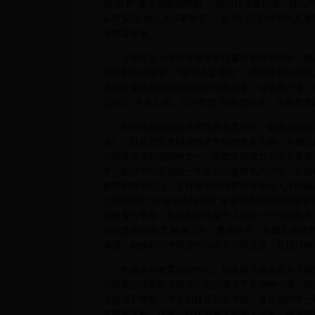
调“跨界”要在创新的同时，“跳出行业看行业，跳出
从而实现“跳出高职看教育”，使我们高职培养的高素
业教育体系。
云南民族大学职业教育学院董兴教授讲授的《精品
指南和方法指导，“细节决定成败”，课程体系的构
课程文化背景也会影响到申报的质量。治学要严谨，
记自己“学为人高，行为世范”的师德标准，注重教
长沙民政职业技术学院原党委书记、全国高职教育
道》，以长沙民政职业技术学院的发展为例，为我们
示范性高等职业院校之一，民政学院致力于培养具有“
才。殡仪学院是该校一个最具民政特色的学院。它的
教育的两项空白，是目前中国培养殡葬专业人才的最
工作学院的“社会工作与管理"专业都是高职示范建设
国教育云平台，教师和学生每个人都有一个空间账号
特别是教师通过“解构工作，重构学习，构建互联网
属感，能够利用空间进行自由学习和交流，是现代教
中国高等教育培训中心、国家留学基金委东方国际
与双师型师资队伍建设》也给我上了生动的一课。张
理信息不对称，学生照样留宿在学校，像其他同学一
其搬离学校。该生一纸状书将学校告上法庭，经法院