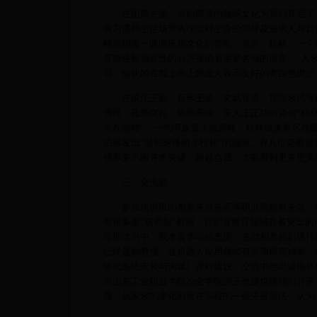
在图腾古道，原始部落的独特文化为我们开启了一
衣习惯和生活场景表现出对生命的崇拜及追求人与自
幅高唱着一曲曲民族文化的赞歌。是的，桂林，一个
开放性和包容性的心态接纳着世界各地的游客。“入
引，愉快的在脸上画上甑皮人表示友好的黄白色泥巴
在靖江王府，百年王道、文武官道、贡院乡试等体
秀峰，孤峰突起，陡峭高峻，宋人王正功的诗句“桂
光在险峰”，一气呵成登上独秀峰，桂林城美景尽在
由得发出“登独秀峰而小桂林”的感慨。有几位老教
视界要不断寻求突破，超越自我，才能看到更多更美
三、交流篇
参加培训班的都是来自各高等职业院校教务处、教
有很多是“双师型”教师，在职业教育领域有着突出
培训学习中，我本着学习的态度，主动和老师们进行
已经是副教授，在机器人应用领域有多项研究成果。
体化系统安装与调试》课程建设，交流中他坦诚地将
自山东工业职业学院冶金学院的王教授也给我们分享
题，从家乡的变化到所在学校的一些先进做法，从为