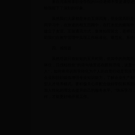
来自河南推拿职业学院的16位老师不管是课堂还
给我留下了深刻的印象。
虽然我们大家都是来自五湖四海，但全国高职是一
同学习中，在旅途的相互照顾中，在打水仗的嬉闹中
建立了友谊。互留通讯方式，集体拍照留念，老师们
助我们在教学管理中实现工作标准化、规范化、系统
四、感悟篇
虽然培训只有短短的五天时间，但其中的所闻所见
林住，日伐桂枝炊”的诗句场景还在眼前浮现，这是
人”，如何将培训所学转化为个人的自觉行动是我接
企业和挂职锻炼增强专业知识能力，了解企业生产和
型人才培养模式。要积极关心并配合做好学院和系部
加人性化的理念去提升自己的服务水平。“快乐学习
样，才能更好地开展工作。