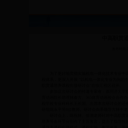
中高职贯
发布时间:20
为了更好地贯彻实施机电一体化技术专业中
程体系，更深入开展 “以机电一体化专业为例的中
职贯通培养课程衔接研讨会”在徐汇校区召开。
参加这次研讨会的特邀专家有：原同济大学职
育动画院长助理林春方、365体育动画校企合作
程学校专业科科长王长国。出席本次研讨会的还有
研组陈永平等8位教师。研讨会由系领导方林中
研讨会上，陈祝林、徐溯老师针对中高职贯
培养等各环节分别作了主旨发言，提出了指导性
通培养课程衔接模式、课程实施、教学改革、评