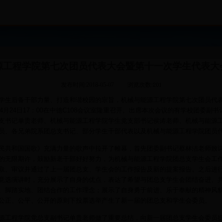
源工程学院第七次团员代表大会暨第十一次学生代表大
发布时间:2018-05-07
浏览次数:
生后备干部力量、打造和谐校园的宗旨，
机械与能源工程学院第七次团员代
4月24日17：00在中德C108会议室隆重
召开。出席本次会议的有学校团委副书
支书记单贵老师、机械与能源工程学院学生党支部书记侯涛老师、机械与能源
员、各兄弟院系团总支书记、部分学生干部代表以及机械与能源工程学院团员
共和国国歌》充满力量的歌声中拉开了帷幕，首先团委副书记蔡林洁老师致词
的无限期许，鼓励新老干部好好努力，为机械与能源工程学院团总支学生会工
取、审议并通过了上一届团总支、学生会的工作报告及新的提案报告。之后进
竞选演讲时，充分展示了自身的优点，表达了希望与团总支学生会团结奋进、
、脚踏实地、团结合作的工作理念；展示了自身勇于前进、乐于奉献的精神风
公正、公平、公开的原则下投票选举产生了新一届的团总支和学生会委员。
工程学院党总支副书记单贵老师做了重要总结，向新一届团总支学生会委员