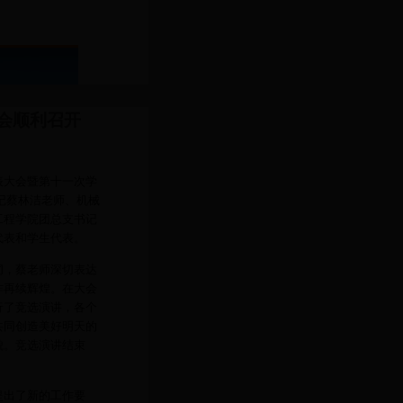
会顺利召开
表大会暨第十一次学
记蔡林洁老师、机械
工程学院团总支书记
代表和学生代表。
，蔡老师深切表达
作再续辉煌。在大会
行了竞选演讲，各个
共同创造美好明天的
貌。竞选演讲结束
提出了新的工作要