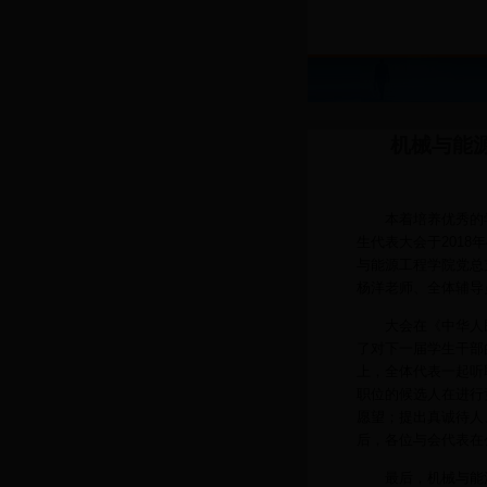
机械与能
本着培养优秀的学
生代表大会于2018年
与能源工程学院党总
杨洋老师、全体辅导
大会在《中华人民
了对下一届学生干部
上，全体代表一起听
职位的候选人在进行
愿望；提出真诚待人
后，各位与会代表在
最后，机械与能源