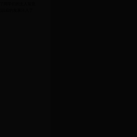
发了同学们的主人翁意
院以后的发展注入了