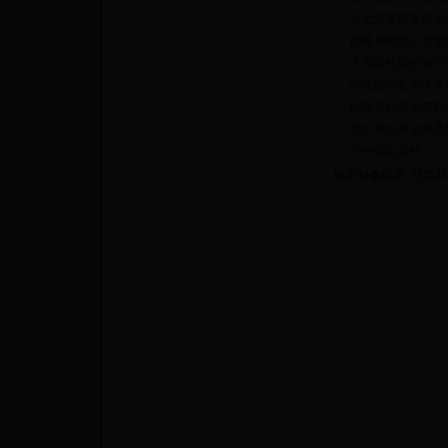
学生党支部专题学习
机械与能源工程学
上海高校思想政治工作
学院副院长张涛老
机电工程系党支部
习近平出席全国高
六中全会文件
每页14条记录 总共2